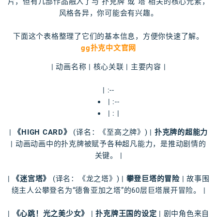
片，但有几部作品融入了与“扑克牌”或“塔”相关的核心元素，
风格各异，你可能会有兴趣。
下面这个表格整理了它们的基本信息，方便你快速了解。
gg扑克中文官网
| 动画名称 | 核心关联 | 主要内容 |
| :--
| :--
| : |
|
《HIGH CARD》
(译名：《至高之牌》) |
扑克牌的超能力
| 动画动画中的扑克牌被赋予各种超凡能力，是推动剧情的
关键。 |
|
《迷宫塔》
(译名：《龙之塔》) |
攀登巨塔的冒险
| 故事围
绕主人公攀登名为“德鲁亚加之塔”的60层巨塔展开冒险。 |
|
《心跳！光之美少女》
|
扑克牌王国的设定
| 剧中角色来自