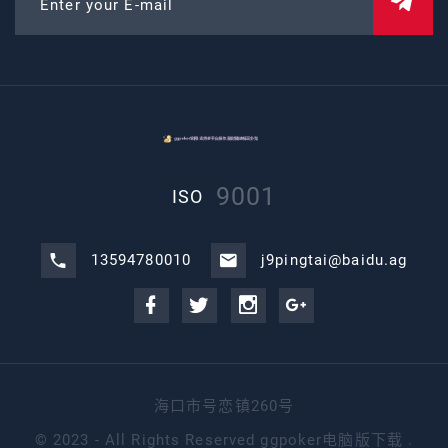
Enter your E-mail
9001
ISO
13594780010
j9pingtai@baidu.ag
海口市号恋镇260号
©
2023 - All Rights Reserved
ggpoker电脑版下载
.