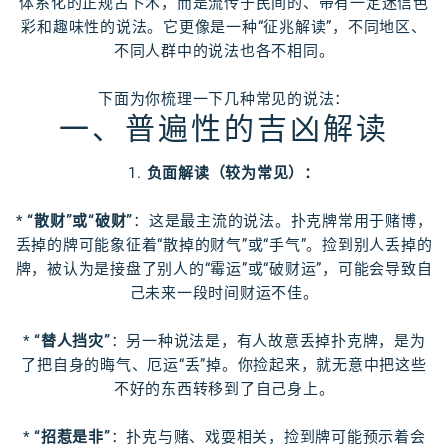
体系化的正规占卜术，而是流传于民间的、带有一定迷信色
彩和趣味性的说法。它更像是一种“征兆解读”，不同地区、
不同人群中的说法也各不相同。
下面为你梳理一下几种常见的说法：
一、普遍性的吉凶解读
1.
负面解读（较为常见）：
*
“散财”或“破财”
：这是最主流的说法。扑克牌常用于赌博，
丢掉的牌可能象征着“散掉的财气”或“手气”。捡到别人丢掉的
牌，被认为是接盘了别人的“霉运”或“破财运”，可能会导致自
己未来一段时间财运不佳。
*
“替人挡灾”
：另一种说法是，有人故意丢掉扑克牌，是为
了把自身的晦气、厄运“丢”掉。你捡起来，就无意中把这些
不好的东西转移到了自己身上。
*
“招惹是非”
：扑克与赌、戏耍相关，捡到牌可能预示着会