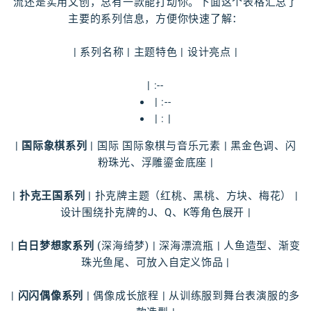
流还是实用文创，总有一款能打动你。下面这个表格汇总了
主要的系列信息，方便你快速了解：
| 系列名称 | 主题特色 | 设计亮点 |
| :--
| :--
| : |
|
国际象棋系列
| 国际 国际象棋与音乐元素 | 黑金色调、闪
粉珠光、浮雕鎏金底座 |
|
扑克王国系列
| 扑克牌主题（红桃、黑桃、方块、梅花） |
设计围绕扑克牌的J、Q、K等角色展开 |
|
白日梦想家系列
(深海绮梦) | 深海漂流瓶 | 人鱼造型、渐变
珠光鱼尾、可放入自定义饰品 |
|
闪闪偶像系列
| 偶像成长旅程 | 从训练服到舞台表演服的多