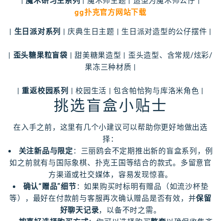
|
魔术研习生系列
| 魔术师主题 | 造型为魔术师公仔 |
gg扑克官方网站下载
|
生日派对系列
| 庆典生日主题 | 生日派对造型的公仔摆件 |
|
歪头糖果粒盲袋
| 甜美糖果造型 | 歪头造型、含常规/炫彩/
果冻三种材质 |
|
重返校园系列
| 校园生活 | 包含帕恰狗与库洛米角色 |
挑选盲盒小贴士
在入手之前，这里有几个小建议可以帮助你更好地做出选
择：
关注新品与限定
：三丽鸥会不定期推出新的盲盒系列，例
如之前就有与国际象棋、扑克王国等结合的款式。多留意官
方渠道或社交媒体，容易发现惊喜。
确认“赠品”细节
：如果购买时标明有赠品（如流沙杯垫
等），最好在付款前与客服再次确认赠品是否有效，并
保留
好聊天记录
，以备不时之需。